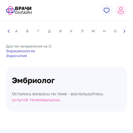
ВРАЧИ
ОНЛАЙН
А
В
Г
Д
И
К
Л
М
Н
О
П
Другие направления на Э:
Эндокринология
Эндоскопия
Эмбриолог
Остались вопросы по теме - воспользуйтесь
услугой телемедицины.