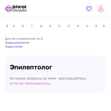
ВРАЧИ
ОНЛАЙН
А
В
Г
Д
И
К
Л
М
Н
О
П
Другие направления на Э:
Эндокринология
Эндоскопия
Эпилептолог
Остались вопросы по теме - воспользуйтесь
услугой телемедицины.