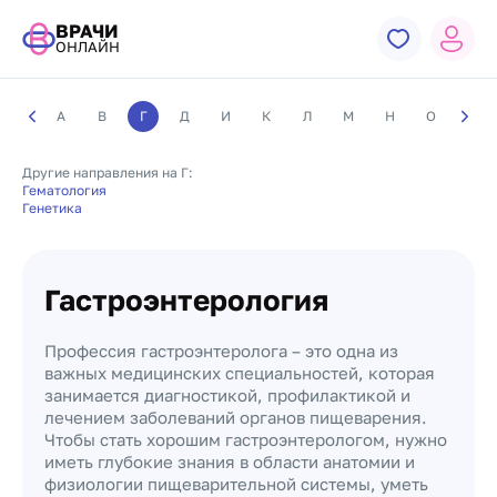
ВРАЧИ
ОНЛАЙН
А
В
Г
Д
И
К
Л
М
Н
О
П
Другие направления на Г:
Гематология
Генетика
Гастроэнтерология
Профессия гастроэнтеролога – это одна из
важных медицинских специальностей, которая
занимается диагностикой, профилактикой и
лечением заболеваний органов пищеварения.
Чтобы стать хорошим гастроэнтерологом, нужно
иметь глубокие знания в области анатомии и
физиологии пищеварительной системы, уметь