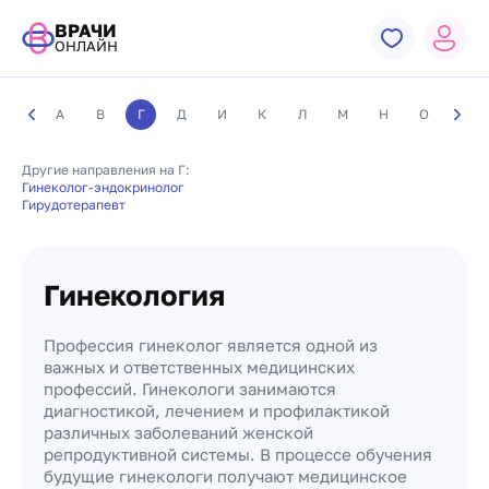
ВРАЧИ
ОНЛАЙН
А
В
Г
Д
И
К
Л
М
Н
О
П
Другие направления на Г:
Гинеколог-эндокринолог
Гирудотерапевт
Гинекология
Профессия гинеколог является одной из
важных и ответственных медицинских
профессий. Гинекологи занимаются
диагностикой, лечением и профилактикой
различных заболеваний женской
репродуктивной системы. В процессе обучения
будущие гинекологи получают медицинское