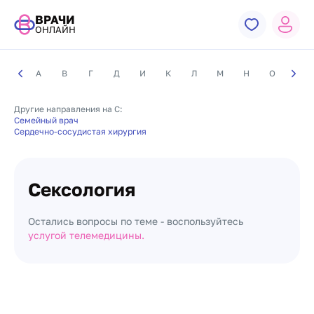
ВРАЧИ
ОНЛАЙН
А
В
Г
Д
И
К
Л
М
Н
О
П
Другие направления на С:
Семейный врач
Сердечно-сосудистая хирургия
Сексология
Остались вопросы по теме - воспользуйтесь
услугой телемедицины.