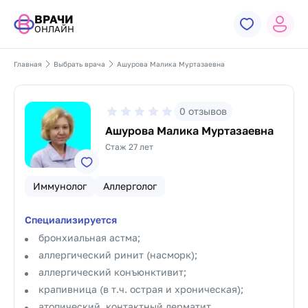
ВРАЧИ
ОНЛАЙН
Главная
Выбрать врача
Ашурова Малика Муртазаевна
0
отзывов
Ашурова Малика Муртазаевна
Стаж 27 лет
Иммунолог
Аллерголог
Специализируется
бронхиальная астма;
аллергический ринит (насморк);
аллергический конъюнктивит;
крапивница (в т.ч. острая и хроническая);
атопический, контактный дерматит.