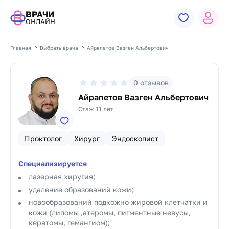
ВРАЧИ
ОНЛАЙН
Главная
Выбрать врача
Айрапетов Вазген Альбертович
0
отзывов
Айрапетов Вазген Альбертович
Стаж 11 лет
Проктолог
Хирург
Эндоскопист
Специализируется
лазерная хиругия;
удаление образований кожи;
новообразований подкожно жировой клетчатки и
кожи (липомы ,атеромы, пигментные невусы,
кератомы, гемангиом);