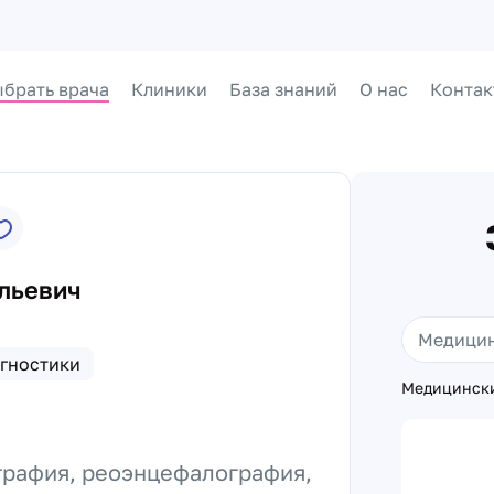
брать врача
Клиники
База знаний
О нас
Контак
льевич
гностики
Медицински
графия, реоэнцефалография,