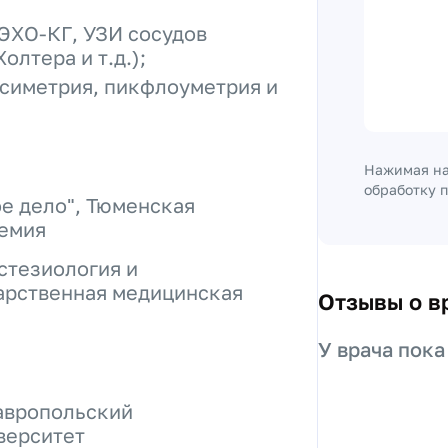
ЭХО-КГ, УЗИ сосудов
олтера и т.д.);
симетрия, пикфлоуметрия и
Нажимая на
обработку 
е дело", Тюменская
демия
стезиология и
арственная медицинская
Отзывы о в
У врача пока
авропольский
верситет