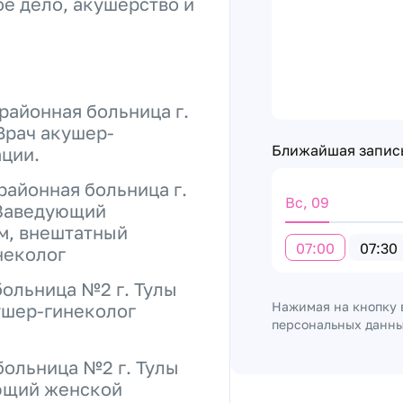
ое дело, акушерство и
районная больница г.
Врач акушер-
Ближайшая запис
ции.
районная больница г.
Вс, 09
 Заведующий
м, внештатный
07:00
07:30
неколог
больница №2 г. Тулы
Нажимая на кнопку 
кушер-гинеколог
персональных данн
больница №2 г. Тулы
ующий женской