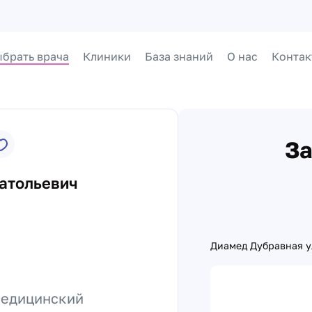
брать врача
Клиники
База знаний
О нас
Контак
За
атольевич
Диамед Дубравная у
медицинский