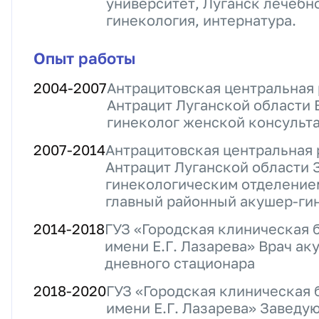
университет, Луганск лечебн
гинекология, интернатура.
Опыт работы
2004
-
2007
Антрацитовская центральная 
Антрацит Луганской области 
гинеколог женской консульта
2007
-
2014
Антрацитовская центральная 
Антрацит Луганской области
гинекологическим отделение
главный районный акушер-ги
2014
-
2018
ГУЗ «Городская клиническая 
имени Е.Г. Лазарева» Врач а
дневного стационара
2018
-
2020
ГУЗ «Городская клиническая 
имени Е.Г. Лазарева» Завед