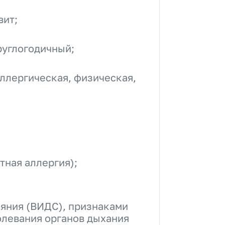
вит;
руглогодичный;
ллергическая, физическая,
тная аллергия);
яния (ВИДС), признаками
олевания органов дыхания