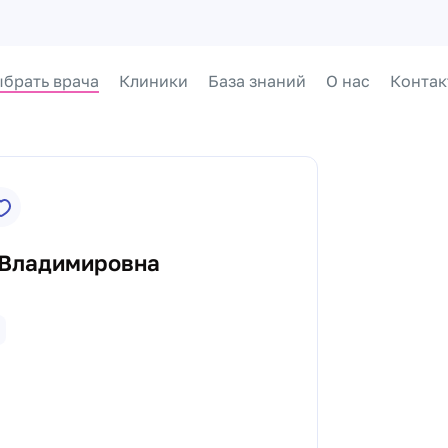
брать врача
Клиники
База знаний
О нас
Контак
 Владимировна