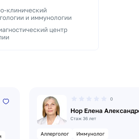
но-клинический
гологии и иммунологии
иагностический центр
пии
0
Нор Елена Александр
Стаж 36 лет
Аллерголог
Иммунолог
и