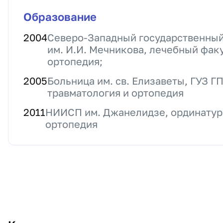
Образование
2004
Северо-Западный государственный
им. И.И. Мечникова, лечебный факу
ортопедия;
2005
Больница им. св. Елизаветы, ГУЗ Г
травматология и ортопедия
2011
НИИСП им. Джанелидзе, ординатура
ортопедия