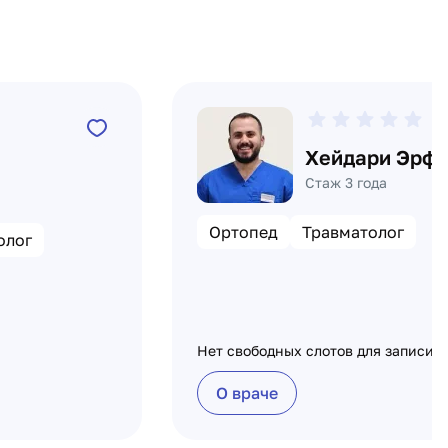
0
Хейдари Эрф
Стаж 3 года
Ортопед
Травматолог
олог
Нет свободных слотов для записи
О враче