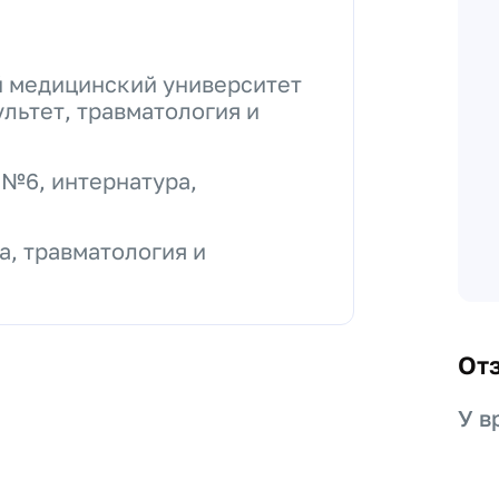
 медицинский университет
льтет, травматология и
П№6, интернатура,
, травматология и
От
У в