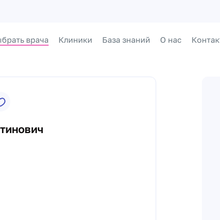
брать врача
Клиники
База знаний
О нас
Контак
нтинович