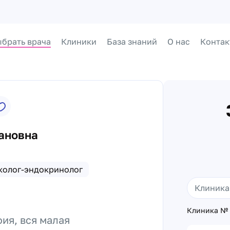
брать врача
Клиники
База знаний
О нас
Контак
ановна
колог-эндокринолог
Клиника № 
ия, вся малая