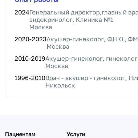
2024
Генеральный директор,главный вра
эндокринолог, Клиника №1
Москва
2020
-
2023
Акушер-гинеколог, ФНКЦ ФМ
Москва
2010
-
2019
Акушер-гинеколог, гинеколо
Москва
1996
-
2010
Врач - акушер - гинеколог, Н
Никольск
Пациентам
Услуги