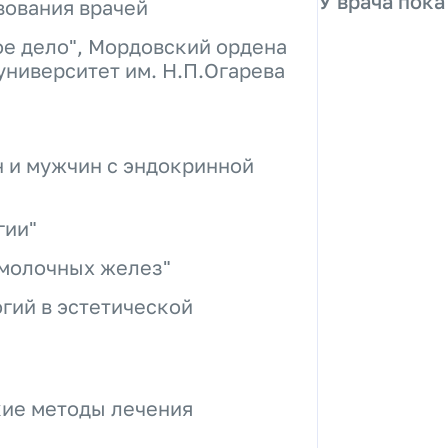
У врача пока
вования врачей
е дело", Мордовский ордена
ниверситет им. Н.П.Огарева
 и мужчин с эндокринной
гии"
 молочных желез"
гий в эстетической
кие методы лечения