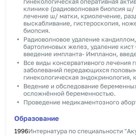
гинекологическая оперативная актив
клинике (радиоволновая биопсия ш/
лечение ш/ матки, криолечение, ра
выскабливание, гистероскопия, нож
биопсия.
Радиоволновое удаление кандиллом
бартолиновых желез, удаление кист
введение импланта- Импланон, введ
Все виды консервативного лечения 
заболеваний передающихся половым 
гинекологическая эндокринология, 
Ведение и обследование беременных
осложнённой беременностью.
Проведение медикаментозного абор
Образование
1996
Интернатура по специальности "Ак