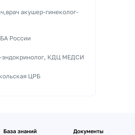
ч,врач акушер-гинеколог-
БА России
г-эндокринолог, КДЦ МЕДСИ
икольская ЦРБ
База знаний
Документы