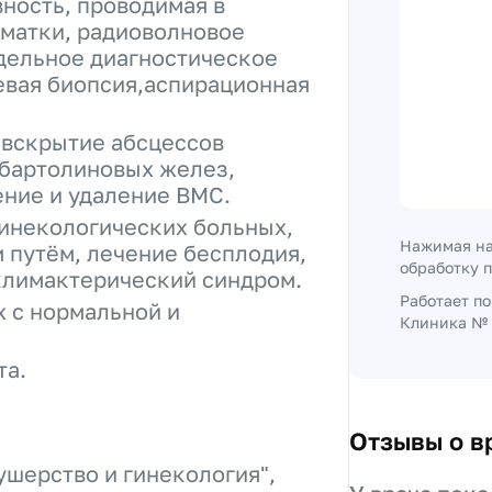
ность, проводимая в
 матки, радиоволновое
здельное диагностическое
евая биопсия,аспирационная
,вскрытие абсцессов
 бартолиновых желез,
ение и удаление ВМС.
гинекологических больных,
Нажимая на
путём, лечение бесплодия,
обработку 
климактерический синдром.
Работает п
 с нормальной и
Клиника № 
та.
Отзывы о в
ушерство и гинекология",