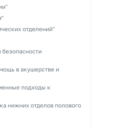
ии"
я"
ических отделений"
 безопасности
мощь в акушерстве и
менные подходы к
ика нижних отделов полового