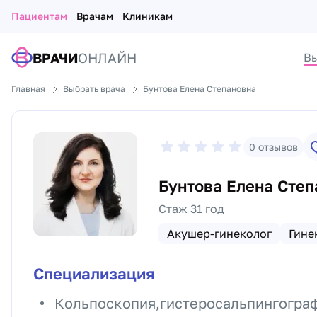
Пациентам
Врачам
Клиникам
ВРАЧИ
ОНЛАЙН
Вы
Главная
Выбрать врача
Бунтова Елена Степановна
0
отзывов
Бунтова Елена Степ
Стаж 31 год
Акушер-гинеколог
Гине
Специализация
Кольпоскопия,гистеросальпингограф