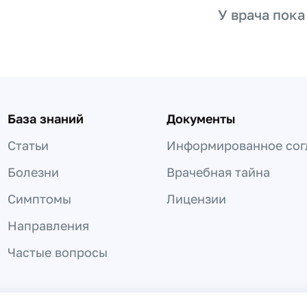
У врача пока
База знаний
Документы
Статьи
Информированное сог
Болезни
Врачебная тайна
Симптомы
Лицензии
Направления
Частые вопросы
 не может быть использована для постановки диагноза, назнач