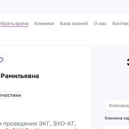
брать врача
Клиники
База знаний
О нас
Контак
 Рамильевна
гностики
Клиника ка
м проведения ЭКГ, ЭХО-КГ,