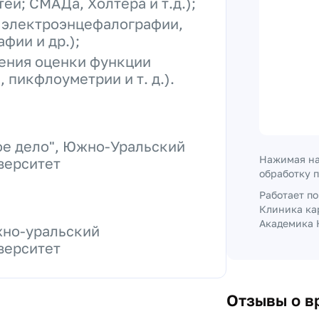
ей; СМАДа, Холтера и т.д.);
 электроэнцефалографии,
фии и др.);
ения оценки функции
 пикфлоуметрии и т. д.).
ое дело", Южно-Уральский
Нажимая на
верситет
обработку 
Работает п
Клиника ка
Академика 
жно-уральский
верситет
Отзывы о в