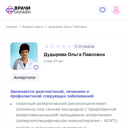
ВРАЧИ
ОНЛАЙН
Главная
Выбрать врача
Дудырева Ольга Павловна
0
отзывов
Дудырева Ольга Павловна
Стаж 37 лет
Аллерголог
Занимается диагностикой, лечением и
профилактикой следующих заболеваний:
сезонный аллергический риноконъюнктивит
(поллиноз или сенная лихорадка) с предсезонной
аллерговакцинацией пыльцевыми аллергенами
(аллергенспецифическая иммунотерапия – АСИТ);
острая и хроническая крапивница;