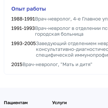
Опыт работы
1988
-
1991
Врач-невролог, 4-е Главное 
1991
-
1993
Врач-невролог в отделении п
городская больница
1993
-
2005
Заведующий отделением невр
консультативно-диагностичес
специфической иммунопрофи
2015
Врач-невролог, "Мать и дитя"
Пациентам
Услуги