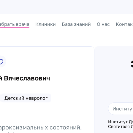
брать врача
Клиники
База знаний
О нас
Контак
й Вячеславович
Детский невролог
Институт Д
пароксизмальных состояний,
Святителя Л