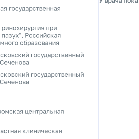
У врача пока
ая государственная
 ринохирургия при
 пазух", Российская
много образования
осковский государственный
 Сеченова
осковский государственный
 Сеченова
ромская центральная
ластная клиническая