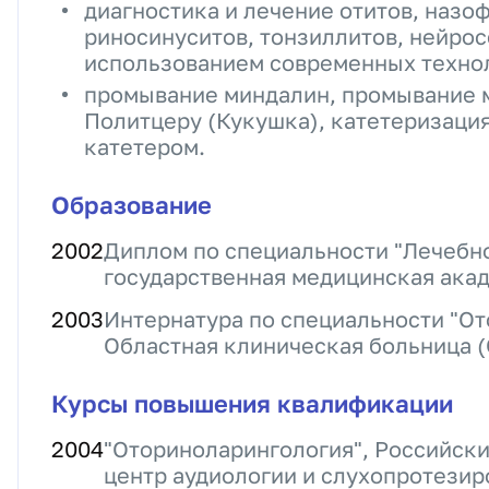
диагностика и лечение отитов, назоф
риносинуситов, тонзиллитов, нейрос
использованием современных техно
промывание миндалин, промывание 
Политцеру (Кукушка), катетеризаци
катетером.
Образование
2002
Диплом по специальности "Лечебно
государственная медицинская ака
2003
Интернатура по специальности "От
Областная клиническая больница 
Курсы повышения квалификации
2004
"Оториноларингология", Российск
центр аудиологии и слухопротезир