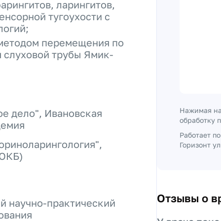
арингитов, ларингитов,
енсорной тугоухости с
логий;
методом перемещения по
я слуховой трубы Ямик-
Нажимая на
е дело", Ивановская
обработку 
демия
Работает п
ориноларингология",
Горизонт ул
(ОКБ)
Отзывы о в
ий научно-практический
ования