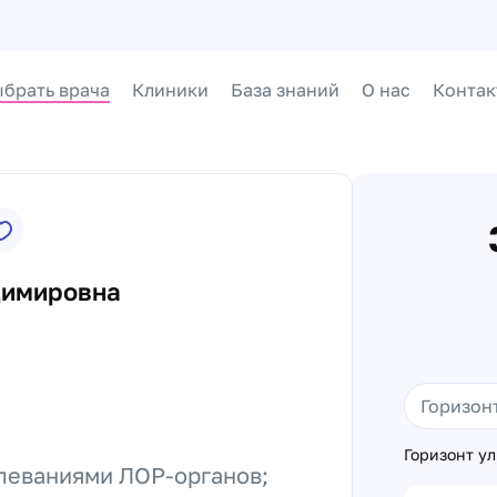
брать врача
Клиники
База знаний
О нас
Контак
димировна
Горизонт ул
олеваниями ЛОР-органов;