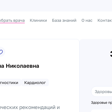
брать врача
Клиники
База знаний
О нас
Контак
на Николаевна
гностики
Кардиолог
Здоровье пр
ических рекомендаций и