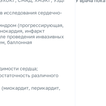
 ЭХОКГ, СМАД, ХМЭКГ, УЗДГ
У врача пока
в исследования сердечно-
индром (прогрессирующая,
енокардия, инфаркт
сле проведения инвазивных
ем, баллонная
димости сердца;
остаточность различного
 (миокардит, перикардит,