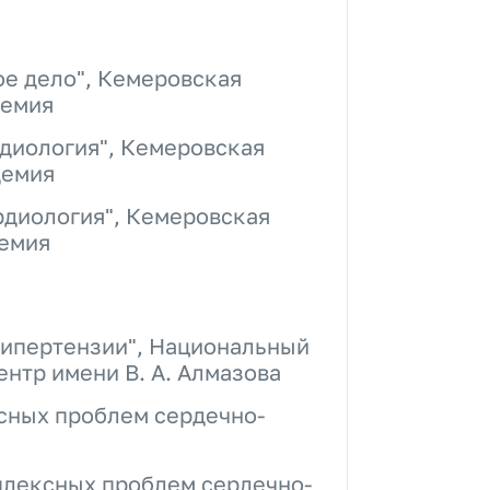
е дело", Кемеровская
демия
диология", Кемеровская
демия
рдиология", Кемеровская
демия
гипертензии", Национальный
нтр имени В. А. Алмазова
сных проблем сердечно-
плексных проблем сердечно-