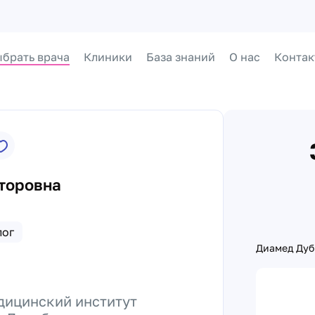
брать врача
Клиники
База знаний
О нас
Контак
торовна
лог
Диамед Дуб
дицинский институт