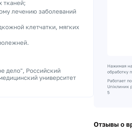
 тканей;
ному лечению заболеваний
дкожной клетчатки, мягких
пролежней.
Нажимая на
е дело", Российский
обработку 
медицинский университет
Работает п
Uniклиник р
5
Отзывы о в