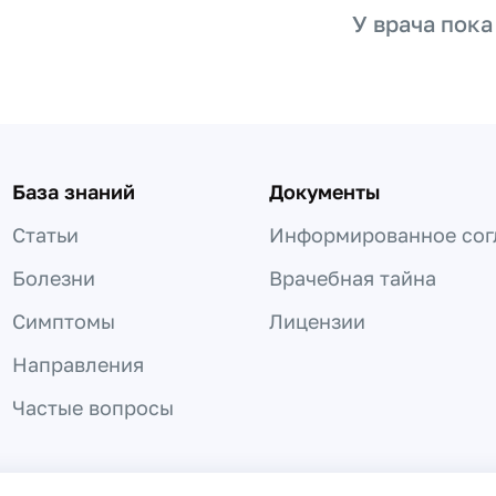
У врача пока
База знаний
Документы
Статьи
Информированное сог
Болезни
Врачебная тайна
Симптомы
Лицензии
Направления
Частые вопросы
 не может быть использована для постановки диагноза, назнач