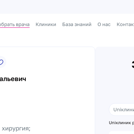
брать врача
Клиники
База знаний
О нас
Контак
альевич
Uniклиник р
 хирургия;