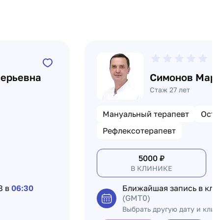
0
лерьевна
Симонов Мара
Стаж 27 лет
Мануальный терапевт
Осте
Рефлексотерапевт
5000
₽
В КЛИНИКЕ
8 в
06:30
Ближайшая запись в кл
(GMT0)
Выбрать другую дату и кли