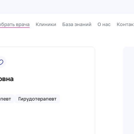
брать врача
Клиники
База знаний
О нас
Контак
овна
певт
Гирудотерапевт