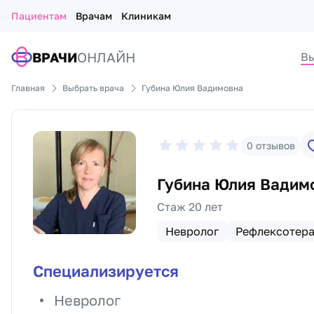
Пациентам
Врачам
Клиникам
ВРАЧИ
ОНЛАЙН
Вы
Главная
Выбрать врача
Губина Юлия Вадимовна
0
отзывов
Губина Юлия Вадим
Стаж 20 лет
Невролог
Рефлексотера
Специализируется
Невролог