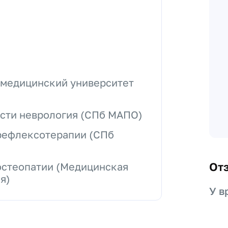
 медицинский университет
ости неврология (СПб МАПО)
рефлексотерапии (СПб
От
остеопатии (Медицинская
я)
У в