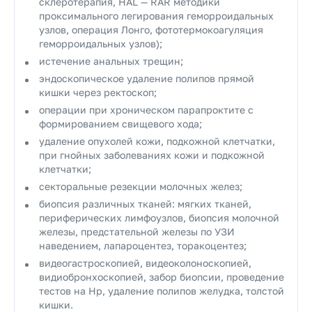
склеротерапия, НАL — RAR методики
проксимального легирования геморроидальных
узлов, операция Лонго, фототермокоагуляция
геморроидальных узлов);
истечение анальных трещин;
эндоскопическое удаление полипов прямой
кишки через ректоскоп;
операции при хроническом парапроктите с
формированием свищевого хода;
удаление опухолей кожи, подкожной клетчатки,
при гнойных заболеваниях кожи и подкожной
клетчатки;
секторальные резекции молочных желез;
биопсия различных тканей: мягких тканей,
периферических лимфоузлов, биопсия молочной
железы, предстательной железы по УЗИ
наведением, лапароцентез, торакоцентез;
видеогастроскопией, видеоколоноскопией,
видиобронхоскопией, забор биопсии, проведение
тестов на Нр, удаление полипов желудка, толстой
кишки.