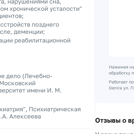
а, нарушениями сна,
мом хронической усталости"
циентов;
асстройств позднего
исле, деменции;
ации реабилитационной
Нажимая на
обработку 
е дело (Лечебно-
 Московский
Работает п
Denira ул. 
ерситет имени И. М.
хиатрия", Психиатрическая
.А. Алексеева
Отзывы о в