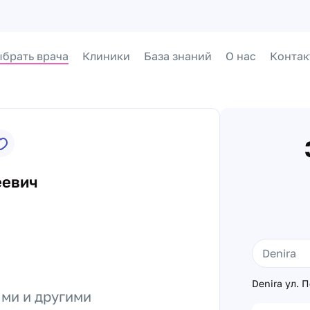
брать врача
Клиники
База знаний
О нас
Контак
еевич
Denira ул. 
ыми и другими