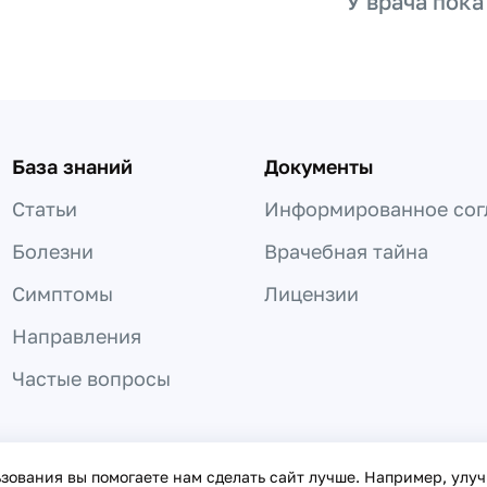
У врача пока
База знаний
Документы
Статьи
Информированное сог
Болезни
Врачебная тайна
Симптомы
Лицензии
Направления
Частые вопросы
 не может быть использована для постановки диагноза, назнач
ьзования вы помогаете нам сделать сайт лучше. Например, улу