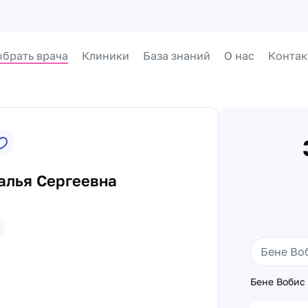
брать врача
Клиники
База знаний
О нас
Контак
алья Сергеевна
Бене Вобис 