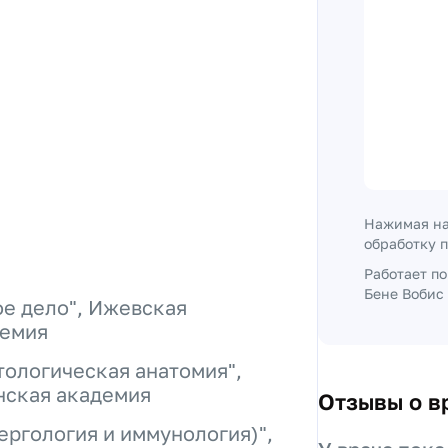
Нажимая на
обработку 
Работает п
Бене Вобис 
е дело", Ижевская
демия
тологическая анатомия",
нская академия
Отзывы о в
ергология и иммунология)",