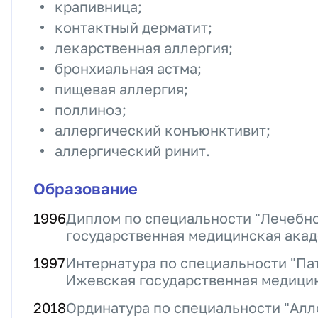
крапивница;
контактный дерматит;
лекарственная аллергия;
бронхиальная астма;
пищевая аллергия;
поллиноз;
аллергический конъюнктивит;
аллергический ринит.
Образование
1996
Диплом по специальности "Лечебно
государственная медицинская ака
1997
Интернатура по специальности "Па
Ижевская государственная медици
2018
Ординатура по специальности "Алл