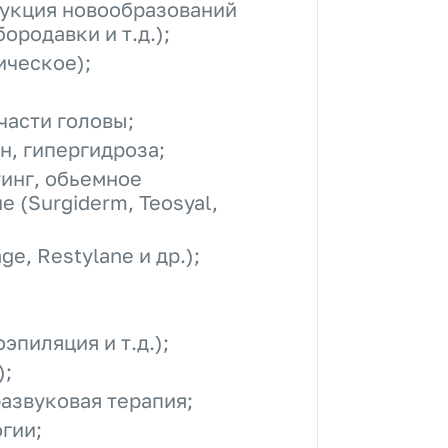
рукция новообразований
родавки и т.д.);
ическое);
части головы;
, гипергидроза;
тинг, обьемное
 (Surgiderm, Teosyal,
ge, Restylane и др.);
пиляция и т.д.);
);
азвуковая терапия;
гии;