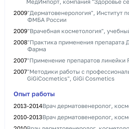
МедИмпорт, компания "Здоровье с
2009
"Дерматовенерология", Институт 
ФМБА России
2009
"Врачебная косметология", учебн
2008
"Практика применения препарата 
Фарма
2007
"Применение препаратов линейки R
2007
"Методики работы с профессионал
GiGiCocmetics", GiGi Cosmetics
Опыт работы
2013
-
2014
Врач дерматовенеролог, косм
2010
-
2013
Врач дерматовенеролог, косм
2010
Врач дерматовенеролог, косметол