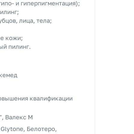
ипо- и гиперпигментация);
илинг;
бцов, лица, тела;
е кожи;
ый пилинг.
икемед
повышения квалификации
, Валекс М
Glytone, Белотеро,