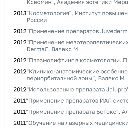
Ксеомин", Академия эстетики Мер
2013
"Косметология", Институт повыше
России
2012
"Применение препаратов Juvederm"
2012
"Применение мезотерапевтических 
Dermal", Валекс М
2012
"Плазмолифтинг в косметологии. П
2012
"Клинико-анатомические особенно
периорбитальной зоны", Валекс М
2012
"Использованию препарата Jalupro
2011
"Применение препаратов ИАЛ сист
2011
"Применение препарата Ботокс", А
2011
"Обучение на лазерных медицински