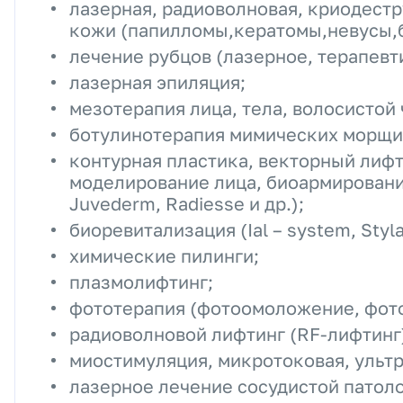
лазерная, радиоволновая, криодест
кожи (папилломы,кератомы,невусы,бо
лечение рубцов (лазерное, терапевт
лазерная эпиляция;
мезотерапия лица, тела, волосистой 
ботулинотерапия мимических морщин
контурная пластика, векторный лиф
моделирование лица, биоармирование
Juvederm, Radiesse и др.);
биоревитализация (Ial – system, Styla
химические пилинги;
плазмолифтинг;
фототерапия (фотоомоложение, фотоэ
радиоволновой лифтинг (RF-лифтинг
миостимуляция, микротоковая, ультр
лазерное лечение сосудистой патоло