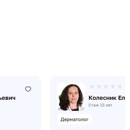
0
ьевич
Колесник Еле
Стаж 13 лет
Дерматолог