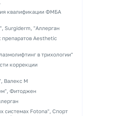
ц
ния квалификации ФМБА
, Surgiderm, "Аллерган
препаратов Aesthetic
лазмолифтинг в трихологии"
сти коррекции
", Валекс М
ем", Фитоджен
ллерган
х системах Fotona", Спорт