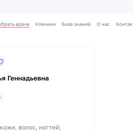
брать врача
Клиники
База знаний
О нас
Контак
ья Геннадьевна
г
кожи, волос, ногтей;