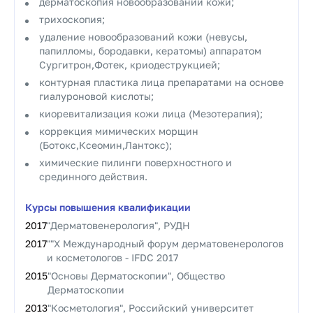
дерматоскопия новообразований кожи;
трихоскопия;
удаление новообразований кожи (невусы,
папилломы, бородавки, кератомы) аппаратом
Сургитрон,Фотек, криодеструкцией;
контурная пластика лица препаратами на основе
гиалуроновой кислоты;
киоревитализация кожи лица (Мезотерапия);
коррекция мимических морщин
(Ботокс,Ксеомин,Лантокс);
химические пилинги поверхностного и
срединного действия.
Курсы повышения квалификации
2017
"Дерматовенерология", РУДН
2017
""X Международный форум дерматовенерологов
и косметологов - IFDC 2017
2015
"Основы Дерматоскопии", Общество
Дерматоскопии
2013
"Косметология", Российский университет