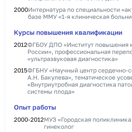
2000
Интернатура по специальности «ак
базе ММУ «1-я клиническая больни
Курсы повышения квалификации
2012
ФГБОУ ДПО «Институт повышения
России», профессиональная перепо
«ультразвуковая диагностика»
2015
ФГБНУ «Научный центр сердечно-со
А.Н. Бакулева», тематическое усо
«Внутриутробная диагностика пато
системы плода»
Опыт работы
2000
-
2012
МУЗ «Городская поликлиника 
гинеколог