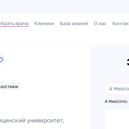
брать врача
Клиники
База знаний
О нас
Контак
гностики
A Medclinic
ицинский университет,