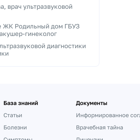
а, врач ультразвуковой
е ЖК Родильный дом ГБУЗ
– акушер-гинеколог
 ультразвуковой диагностики
ики
База знаний
Документы
Статьи
Информированное сог
Болезни
Врачебная тайна
Симптомы
Лицензии