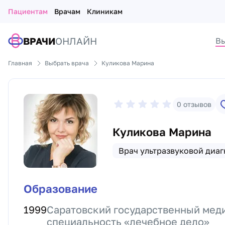
Пациентам
Врачам
Клиникам
ВРАЧИ
ОНЛАЙН
Вы
Главная
Выбрать врача
Куликова Марина
0
отзывов
Куликова Марина
Врач ультразвуковой диа
Образование
1999
Саратовский государственный мед
специальность «лечебное дело»