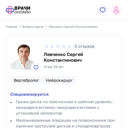
ВРАЧИ
ОНЛАЙН
Главная
Выбрать врача
Левченко Сергей Константинович
0
отзывов
Левченко Сергей
Константинович
Стаж 19 лет
Вертебролог
Нейрохирург
Специализируется
Грыжи диска на поясничном и шейном уровнях:
микродискэктомии, микродискэктомии с
установкой имплантов.
Малоинвазивные операции на позвоночнике при
наличии протрузий дисков и спондилоартроза: