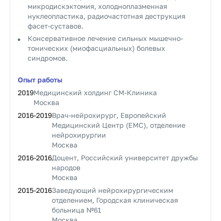
микродискэктомия, холодноплазменная
нуклеопластика, радиочастотная деструкция
фасет-суставов.
Консервативное лечение сильных мышечно-
тонических (миофасциальных) болевых
синдромов.
Опыт работы
2019
Медицинский холдинг СМ-Клиника
Москва
2016
-
2019
Врач-нейрохирург, Европейский
Медицинский Центр (EMC), отделение
нейрохирургии
Москва
2016
-
2016
Доцент, Российский университет дружбы
народов
Москва
2015
-
2016
Заведующий нейрохирургическим
отделением, Городская клиническая
больница №61
Москва