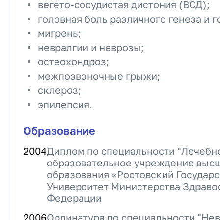
вегето-сосудистая дистония (ВСД);
головная боль различного генеза и 
мигрень;
невралгии и неврозы;
остеохондроз;
межпозвоночные грыжи;
склероз;
эпилепсия.
Образование
2004
Диплом по специальности "Лечебно
образовательное учреждение выс
образования «Ростовский Государ
Университет Министерства Здраво
Федерации
2006
Ординатура по специальности "Нев