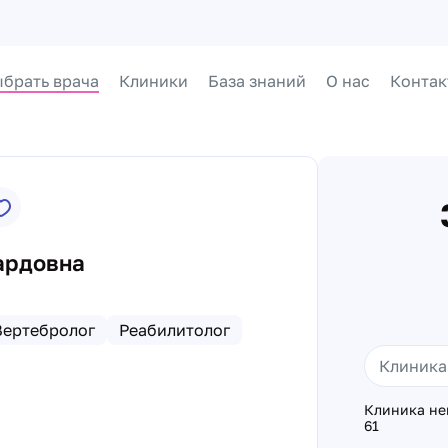
брать врача
Клиники
База знаний
О нас
Контак
ардовна
Вертебролог
Реабилитолог
Клиника не
61