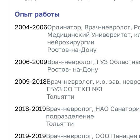
Опыт работы
2004
-
2006
Ординатор, Врач-невролог, Р
Медицинский Университет, к
нейрохирургии
Ростов-на-Дону
2006
-
2009
Врач-невролог, ГУЗ Областн
Ростов- на-Дону
2009
-
2018
Врач-невролог, и.о. зав. нев
ГБУЗ СО ТГКП №3
Тольятти
2018
-
2019
Врач-невролог, НАО Санатор
подразделение
Тольятти
2019
-
2019
Врач-невролог, ООО Панацея