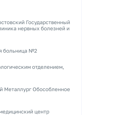
остовский Государственный
линика нервных болезней и
ая больница №2
рологическим отделением,
ий Металлург Обособленное
 медицинский центр