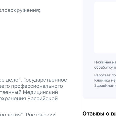
головокружения;
Нажимая на
обработку 
Работает п
е дело", Государственное
Клиника не
шего профессионального
ЗдравКлиник
ственный Медицинский
охранения Российской
Отзывы о в
рология", Ростовский