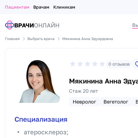
Пациентам
Врачам
Клиникам
ВРАЧИ
ОНЛАЙН
Вы
Главная
Выбрать врача
Мякинина Анна Эдуардовна
0
отзывов
Мякинина Анна Эду
Стаж 20 лет
Невролог
Вегетолог
Специализация
атеросклероз;