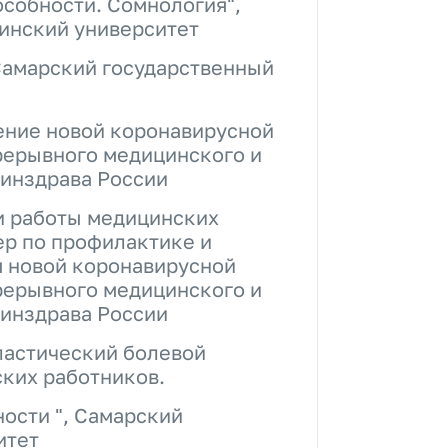
собности. Сомнология",
инский университет
Самарский государственный
ение новой коронавирусной
рерывного медицинского и
инздрава России
и работы медицинских
ер по профилактике и
 новой коронавирусной
рерывного медицинского и
инздрава России
ластический болевой
ких работников.
ости ", Самарский
итет