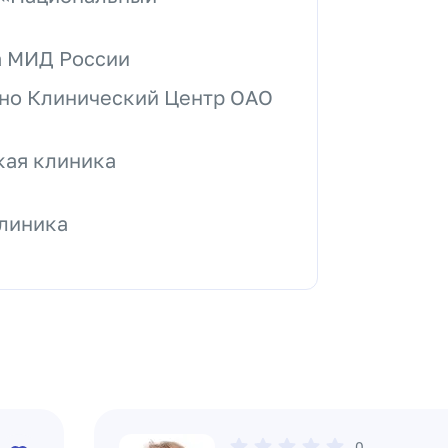
а МИД России
чно Клинический Центр ОАО
кая клиника
клиника
0