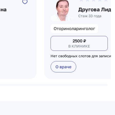
вна
Другова Лиди
Стаж 33 года
Оториноларинголог
2500
₽
В КЛИНИКЕ
Нет свободных слотов для записи
О враче