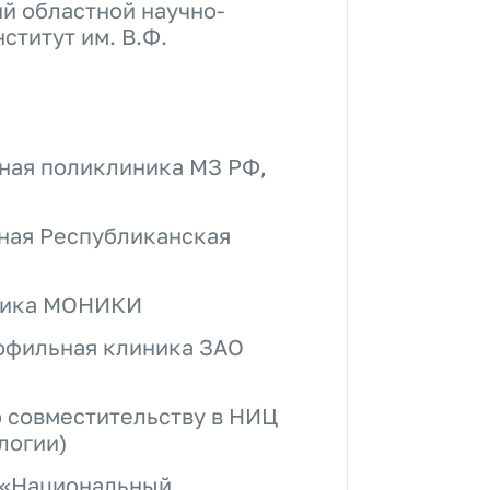
й областной научно-
ститут им. В.Ф.
ная поликлиника МЗ РФ,
ная Республиканская
иника МОНИКИ
офильная клиника ЗАО
о совместительству в НИЦ
логии)
 «Национальный