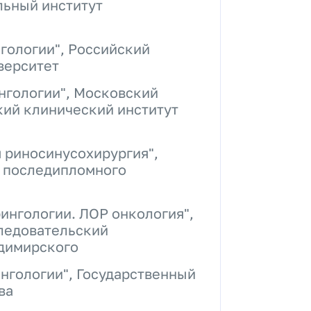
льный институт
гологии", Российский
верситет
нгологии", Московский
кий клинический институт
 риносинусохирургия",
 последипломного
ингологии. ЛОР онкология",
ледовательский
адимирского
нгологии", Государственный
ва