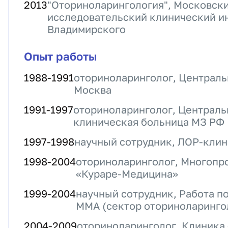
2013
"Оториноларингология", Московски
исследовательский клинический ин
Владимирского
Опыт работы
1988
-
1991
оториноларинголог, Централь
Москва
1991
-
1997
оториноларинголог, Централь
клиническая больница МЗ РФ
1997
-
1998
научный сотрудник, ЛОР-кл
1998
-
2004
оториноларинголог, Многопр
«Кураре-Медицина»
1999
-
2004
научный сотрудник, Работа п
ММА (сектор оториноларинго
2004
-
2009
оториноларинголог, Клиника