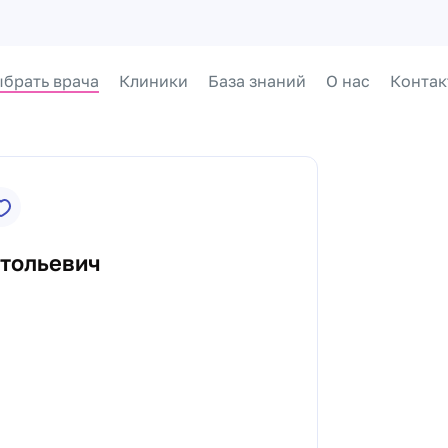
брать врача
Клиники
База знаний
О нас
Контак
атольевич