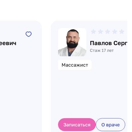
0
еевич
Павлов Серге
Стаж 17 лет
Массажист
Записаться
О враче