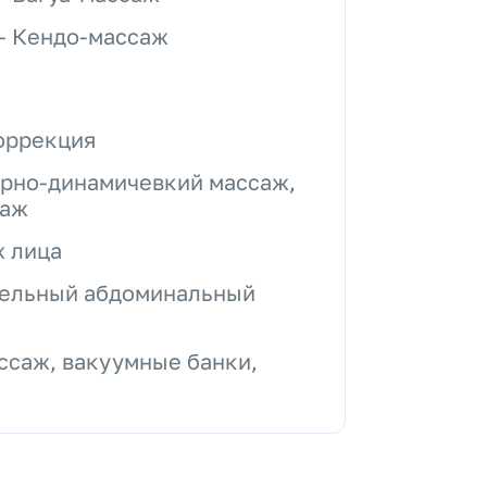
– Кендо-массаж
оррекция
арно-динамичевкий массаж,
саж
ж лица
ительный абдоминальный
саж, вакуумные банки,