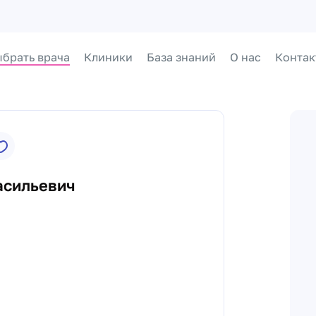
брать врача
Клиники
База знаний
О нас
Контак
асильевич