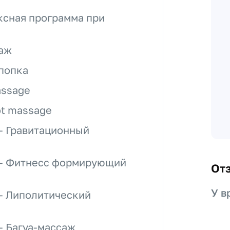
сная программа при
саж
попка
assage
oot massage
– Гравитационный
 – Фитнесс формирующий
От
У в
– Липолитический
– Багуа-массаж