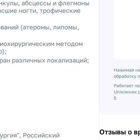
ункулы, абсцессы и флегмоны
осшие ногти, трофические
ваний (атеромы, липомы,
диохирургическим методом
);
 ран различных локализаций;
Нажимая на
обработку 
Работает п
Uniклиник р
5
Отзывы о в
ургия", Российский