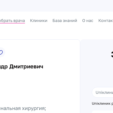
брать врача
Клиники
База знаний
О нас
Контак
ндр Дмитриевич
Uniклиник р
нальная хирургия;