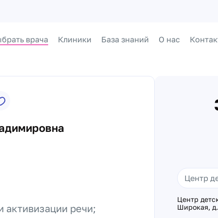
брать врача
Клиники
База знаний
О нас
Контак
ладимировна
Центр детс
 активизации речи;
Широкая, д.