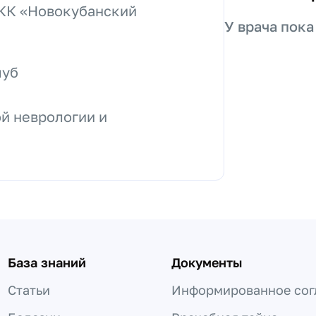
 КК «Новокубанский
У врача пока
луб
й неврологии и
База знаний
Документы
Статьи
Информированное сог