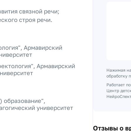
вития связной речи;
кого строя речи.
ология", Армавирский
ниверситет
фектология", Армавирский
Нажимая на
университет
обработку 
Работает п
Центр детс
НейроСпектр
) образование",
агогический университет
Отзывы о в