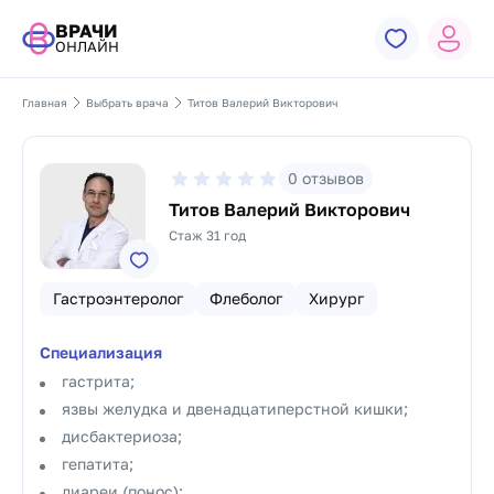
ВРАЧИ
ОНЛАЙН
Главная
Выбрать врача
Титов Валерий Викторович
0
отзывов
Титов Валерий Викторович
Стаж 31 год
Гастроэнтеролог
Флеболог
Хирург
Специализация
гастрита;
язвы желудка и двенадцатиперстной кишки;
дисбактериоза;
гепатита;
диареи (понос);