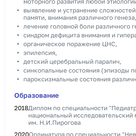
моторного развития любой этиологи
выявление и устранение сложностей
памяти, внимания различного генеза
лечение головной боли различного г
синдром дефицита внимания и гипер
органическое поражение ЦНС,
эпилепсия,
детский церебральный паралич,
синкопальные состояния (эпизоды п
пароксизмальные состояния различн
Образование
2018
Диплом по специальности "Педиатр
национальный исследовательский 
им. Н.И.Пирогова
2020
Ординатура по специальности "Нев