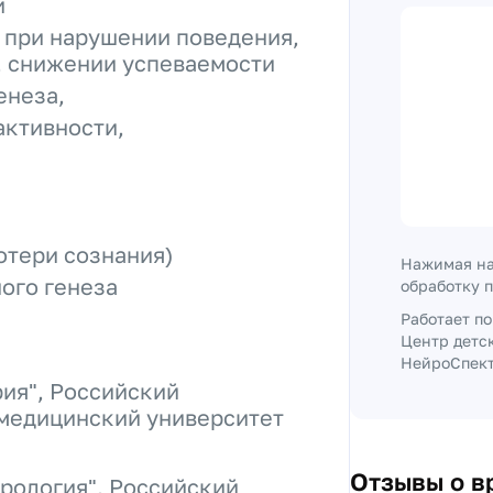
и
 при нарушении поведения,
, снижении успеваемости
енеза,
активности,
отери сознания)
Нажимая на
ого генеза
обработку 
Работает п
Центр детс
НейроСпектр
ия", Российский
медицинский университет
Отзывы о в
рология", Российский