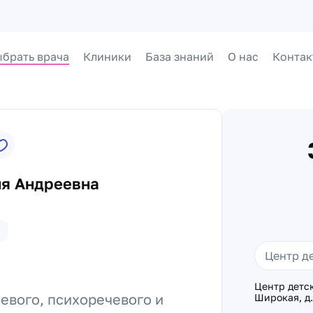
брать врача
Клиники
База знаний
О нас
Контак
ия Андреевна
Центр детс
евого, психоречевого и
Широкая, д.