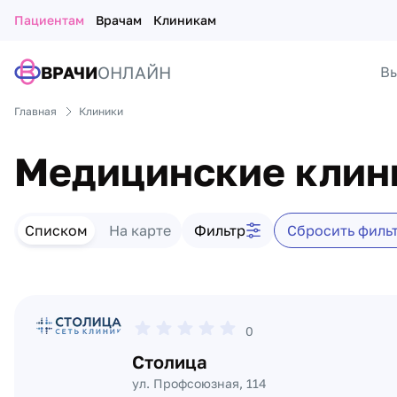
Пациентам
Врачам
Клиникам
ВРАЧИ
ОНЛАЙН
Вы
Главная
Клиники
Медицинские клин
Списком
На карте
Фильтр
Сбросить филь
Список клиник
0
Столица
ул. Профсоюзная, 114