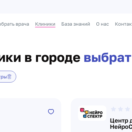
брать врача
Клиники
База знаний
О нас
Контак
ики в городе
выбрат
тры
Центр 
НейроС