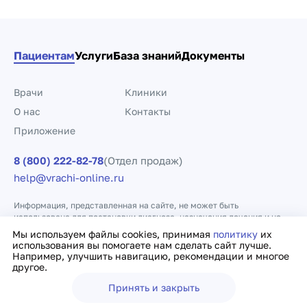
Пациентам
Услуги
База знаний
Документы
Врачи
Клиники
О нас
Контакты
Приложение
8 (800) 222-82-78
(Отдел продаж)
help@vrachi-online.ru
Информация, представленная на сайте, не может быть
использована для постановки диагноза, назначения лечения и не
заменяет прием врача.
Мы используем файлы cookies, принимая
политику
их
использования вы помогаете нам сделать сайт лучше.
Например, улучшить навигацию, рекомендации и многое
Политика конфиденциальности
Договор оферты
другое.
Принять и закрыть
Ещё
Врачи
Клиники
Поиск