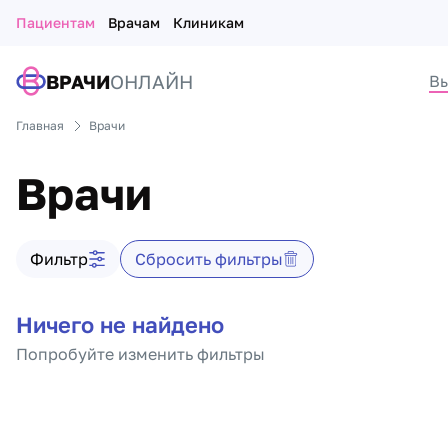
Пациентам
Врачам
Клиникам
ВРАЧИ
ОНЛАЙН
Вы
Главная
Врачи
Врачи
Фильтр врачей
Фильтр
Сбросить фильтры
Список врачей
Ничего не найдено
Попробуйте изменить фильтры