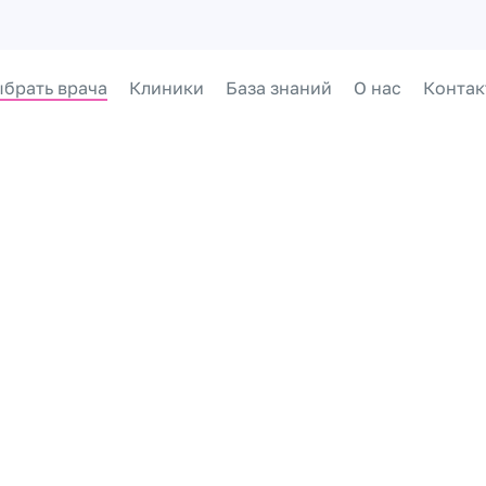
брать врача
Клиники
База знаний
О нас
Контак