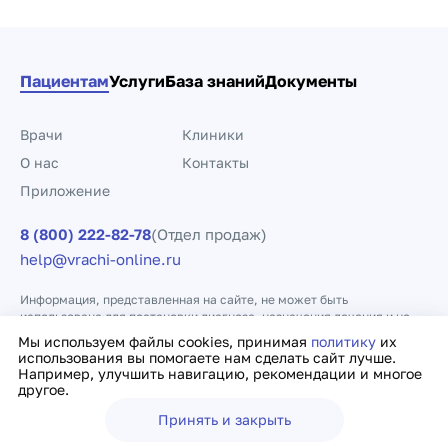
Пациентам
Услуги
База знаний
Документы
Врачи
Клиники
О нас
Контакты
Приложение
8 (800) 222-82-78
(Отдел продаж)
help@vrachi-online.ru
Информация, представленная на сайте, не может быть
использована для постановки диагноза, назначения лечения и не
заменяет прием врача.
Мы используем файлы cookies, принимая
политику
их
использования вы помогаете нам сделать сайт лучше.
Например, улучшить навигацию, рекомендации и многое
Политика конфиденциальности
Договор оферты
другое.
Принять и закрыть
Ещё
Врачи
Клиники
Поиск