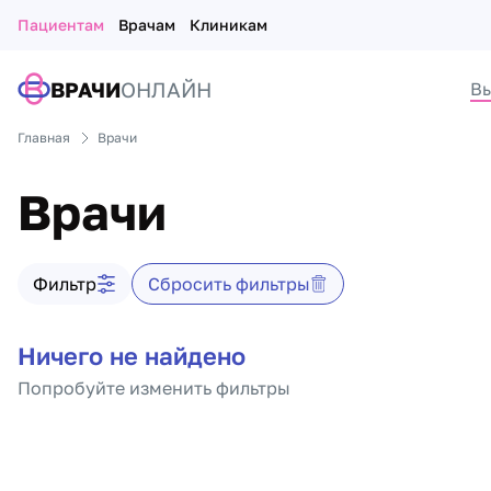
Пациентам
Врачам
Клиникам
ВРАЧИ
ОНЛАЙН
Вы
Главная
Врачи
Врачи
Фильтр врачей
Фильтр
Сбросить фильтры
Список врачей
Ничего не найдено
Попробуйте изменить фильтры