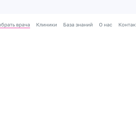
брать врача
Клиники
База знаний
О нас
Контак