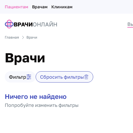
Пациентам
Врачам
Клиникам
ВРАЧИ
ОНЛАЙН
Вы
Главная
Врачи
Врачи
Фильтр врачей
Фильтр
Сбросить фильтры
Список врачей
Ничего не найдено
Попробуйте изменить фильтры