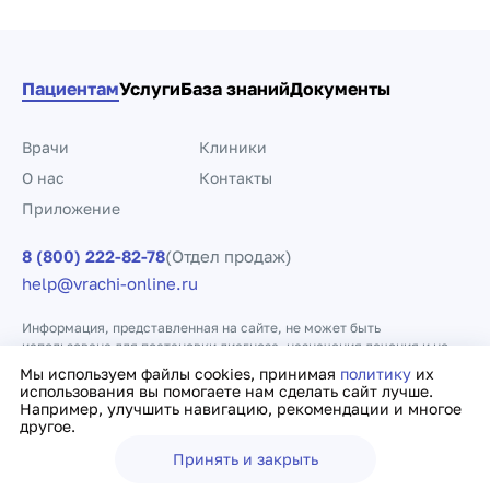
Пациентам
Услуги
База знаний
Документы
Врачи
Клиники
О нас
Контакты
Приложение
8 (800) 222-82-78
(Отдел продаж)
help@vrachi-online.ru
Информация, представленная на сайте, не может быть
использована для постановки диагноза, назначения лечения и не
заменяет прием врача.
Мы используем файлы cookies, принимая
политику
их
использования вы помогаете нам сделать сайт лучше.
Например, улучшить навигацию, рекомендации и многое
Политика конфиденциальности
Договор оферты
другое.
Принять и закрыть
Ещё
Врачи
Клиники
Поиск