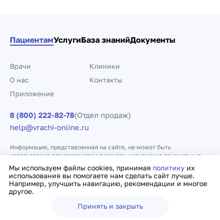
Пациентам
Услуги
База знаний
Документы
Врачи
Клиники
О нас
Контакты
Приложение
8 (800) 222-82-78
(Отдел продаж)
help@vrachi-online.ru
Информация, представленная на сайте, не может быть
использована для постановки диагноза, назначения лечения и не
заменяет прием врача.
Мы используем файлы cookies, принимая
политику
их
использования вы помогаете нам сделать сайт лучше.
Например, улучшить навигацию, рекомендации и многое
Политика конфиденциальности
Договор оферты
другое.
Принять и закрыть
Ещё
Врачи
Клиники
Поиск