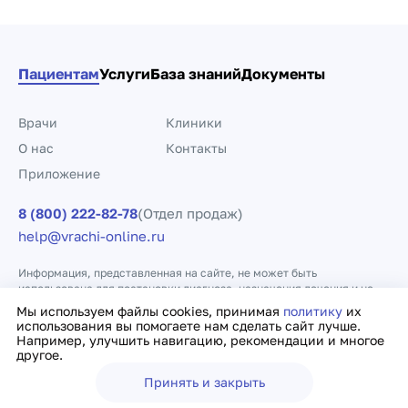
Пациентам
Услуги
База знаний
Документы
Врачи
Клиники
О нас
Контакты
Приложение
8 (800) 222-82-78
(Отдел продаж)
help@vrachi-online.ru
Информация, представленная на сайте, не может быть
использована для постановки диагноза, назначения лечения и не
заменяет прием врача.
Мы используем файлы cookies, принимая
политику
их
использования вы помогаете нам сделать сайт лучше.
Например, улучшить навигацию, рекомендации и многое
Политика конфиденциальности
Договор оферты
другое.
Принять и закрыть
Ещё
Врачи
Клиники
Поиск