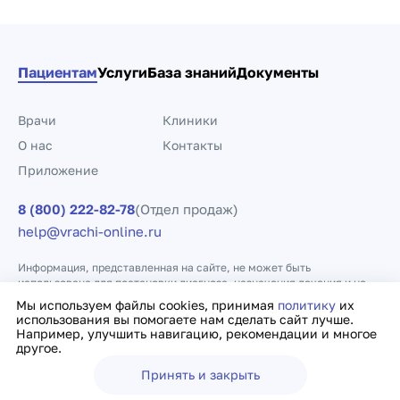
Пациентам
Услуги
База знаний
Документы
Врачи
Клиники
О нас
Контакты
Приложение
8 (800) 222-82-78
(Отдел продаж)
help@vrachi-online.ru
Информация, представленная на сайте, не может быть
использована для постановки диагноза, назначения лечения и не
заменяет прием врача.
Мы используем файлы cookies, принимая
политику
их
использования вы помогаете нам сделать сайт лучше.
Например, улучшить навигацию, рекомендации и многое
Политика конфиденциальности
Договор оферты
другое.
Принять и закрыть
Ещё
Врачи
Клиники
Поиск