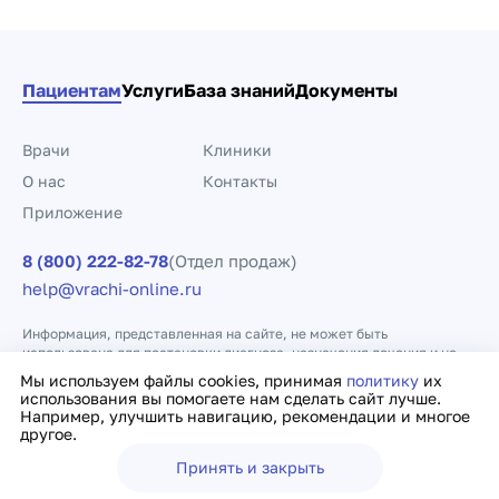
Пациентам
Услуги
База знаний
Документы
Врачи
Клиники
О нас
Контакты
Приложение
8 (800) 222-82-78
(Отдел продаж)
help@vrachi-online.ru
Информация, представленная на сайте, не может быть
использована для постановки диагноза, назначения лечения и не
заменяет прием врача.
Мы используем файлы cookies, принимая
политику
их
использования вы помогаете нам сделать сайт лучше.
Например, улучшить навигацию, рекомендации и многое
Политика конфиденциальности
Договор оферты
другое.
Принять и закрыть
Ещё
Врачи
Клиники
Поиск