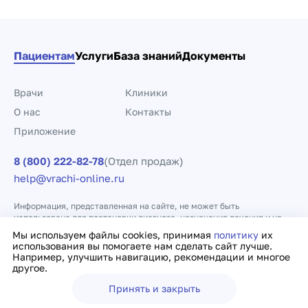
Пациентам
Услуги
База знаний
Документы
Врачи
Клиники
О нас
Контакты
Приложение
8 (800) 222-82-78
(Отдел продаж)
help@vrachi-online.ru
Информация, представленная на сайте, не может быть
использована для постановки диагноза, назначения лечения и не
заменяет прием врача.
Мы используем файлы cookies, принимая
политику
их
использования вы помогаете нам сделать сайт лучше.
Например, улучшить навигацию, рекомендации и многое
Политика конфиденциальности
Договор оферты
другое.
Принять и закрыть
Ещё
Врачи
Клиники
Поиск