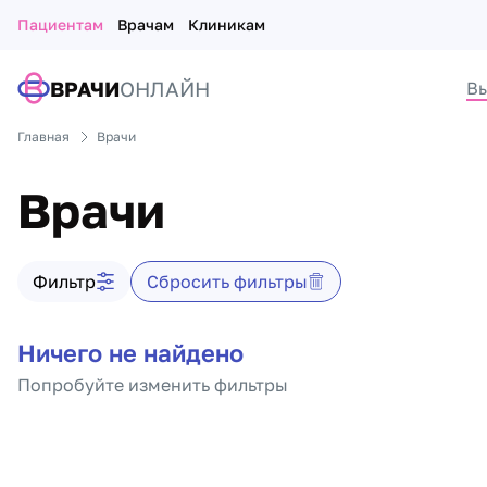
Пациентам
Врачам
Клиникам
ВРАЧИ
ОНЛАЙН
Вы
Главная
Врачи
Врачи
Фильтр врачей
Фильтр
Сбросить фильтры
Список врачей
Ничего не найдено
Попробуйте изменить фильтры