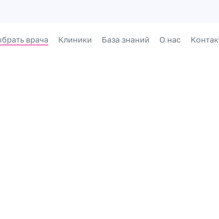
брать врача
Клиники
База знаний
О нас
Контак