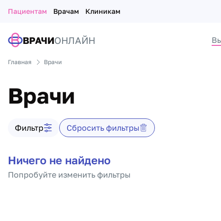
Пациентам
Врачам
Клиникам
ВРАЧИ
ОНЛАЙН
Вы
Главная
Врачи
Врачи
Фильтр врачей
Фильтр
Сбросить фильтры
Список врачей
Ничего не найдено
Попробуйте изменить фильтры