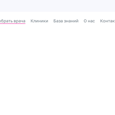
брать врача
Клиники
База знаний
О нас
Контак