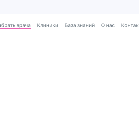
брать врача
Клиники
База знаний
О нас
Контак