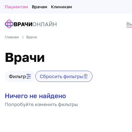
Пациентам
Врачам
Клиникам
ВРАЧИ
ОНЛАЙН
Вы
Главная
Врачи
Врачи
Фильтр врачей
Фильтр
Сбросить фильтры
Список врачей
Ничего не найдено
Попробуйте изменить фильтры