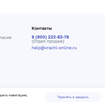
Контакты
8 (800) 222-82-78
ласие
(Отдел продаж)
help@vrachi-online.ru
ения лечения и не заменяет прием врача.
чшить навигацию,
Принять и закрыть
овор оферты