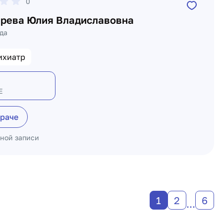
0
рева Юлия Владиславовна
да
ихиатр
Е
враче
ьной записи
1
2
6
...