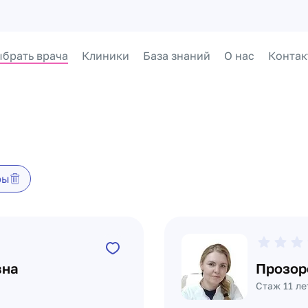
брать врача
Клиники
База знаний
О нас
Контак
ры
вна
Прозор
Стаж 11 ле