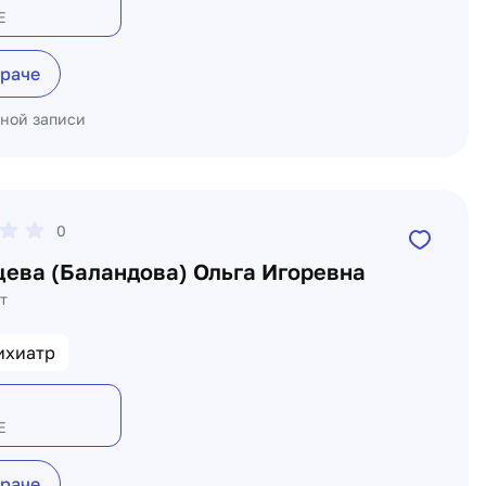
Е
враче
ьной записи
0
ева (Баландова) Ольга Игоревна
т
ихиатр
Е
враче