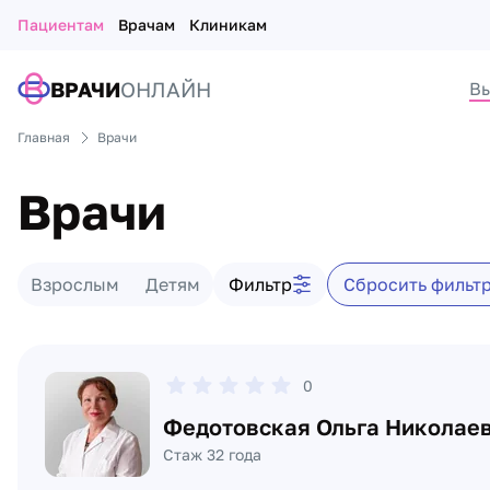
Пациентам
Врачам
Клиникам
ВРАЧИ
ОНЛАЙН
Вы
Главная
Врачи
Врачи
Фильтр врачей
Взрослым
Детям
Фильтр
Сбросить фильт
Список врачей
0
Федотовская Ольга Николае
Стаж 32 года