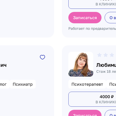
В КЛИНИК
Записаться
О 
Работает по предварител
вич
Любимц
Стаж 18 ле
лог
Психиатр
Психотерапевт
Пс
4000
₽
В КЛИНИК
Записаться
О 