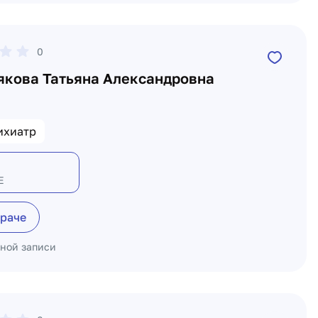
0
кова Татьяна Александровна
ихиатр
Е
враче
ьной записи