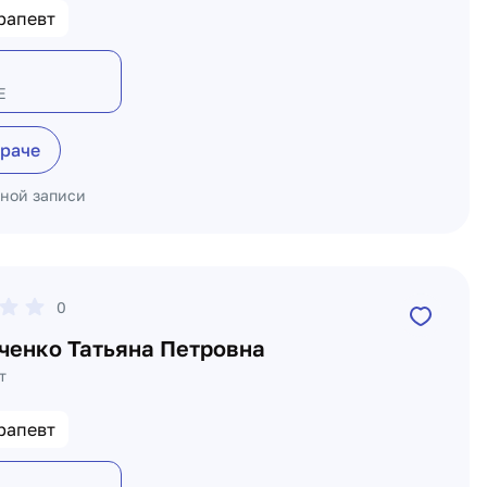
рапевт
Е
враче
ьной записи
0
ченко Татьяна Петровна
т
рапевт