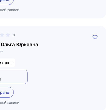
ьной записи
0
 Ольга Юрьевна
да
ихолог
Е
враче
ьной записи