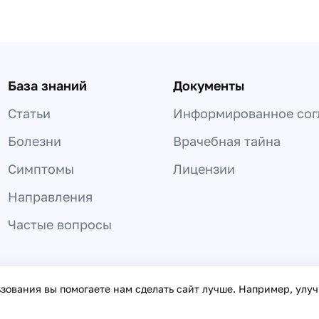
База знаний
Документы
Статьи
Информированное сог
Болезни
Врачебная тайна
Симптомы
Лицензии
Направления
Частые вопросы
 не может быть использована для постановки диагноза, назнач
ьзования вы помогаете нам сделать сайт лучше. Например, улу
онфиденциальности
©
2016
– 2026
«Врачи онлайн»
Дог